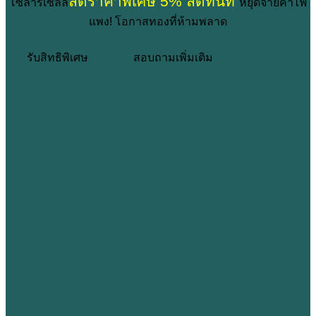
ลดราคาพิเศษ 5% ลดทันที
โซลาร์เซลล์
หยุดจ่ายค่าไฟ
แพง! โอกาสทองที่ห้ามพลาด
รับสิทธิพิเศษ
สอบถามเพิ่มเติม